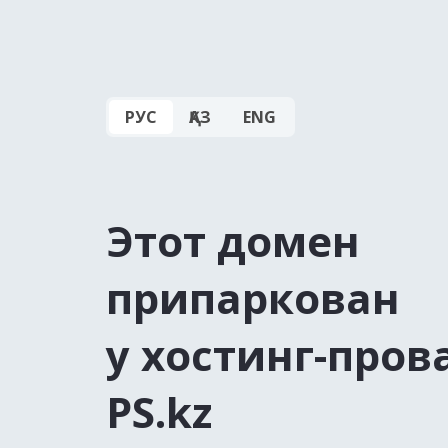
РУС
ҚАЗ
ENG
Этот домен
припаркован
у хостинг-пров
PS.kz