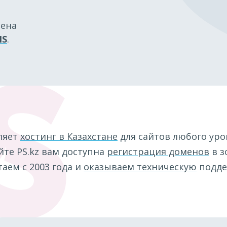
мена
IS
.
ляет
хостинг в Казахстане
для сайтов любого уро
те PS.kz вам доступна
регистрация доменов
в з
аем с 2003 года и
оказываем техническую
подде